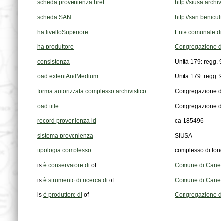
scheda provenienza href
http://siusa.arc
scheda SAN
http://san.benic
ha livelloSuperiore
Ente comunale di
ha produttore
Congregazione di
consistenza
Unità 179: regg. 
oad:extentAndMedium
Unità 179: regg. 
forma autorizzata complesso archivistico
Congregazione di
oad:title
Congregazione di
record provenienza id
ca-185496
sistema provenienza
SIUSA
tipologia complesso
complesso di fon
is
è conservatore di
of
Comune di Cane
is
è strumento di ricerca di
of
Comune di Canepin
is
è produttore di
of
Congregazione di