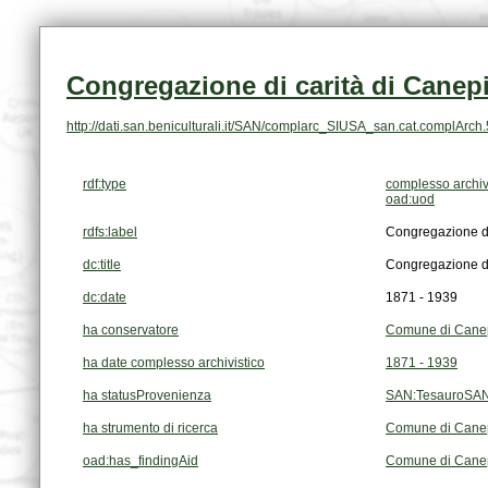
Congregazione di carità di Canep
http://dati.san.beniculturali.it/SAN/complarc_SIUSA_san.cat.complArch
rdf:type
complesso archiv
oad:uod
rdfs:label
Congregazione di
dc:title
Congregazione di
dc:date
1871 - 1939
ha conservatore
Comune di Cane
ha date complesso archivistico
1871 - 1939
ha statusProvenienza
SAN:TesauroSAN
ha strumento di ricerca
Comune di Canepin
oad:has_findingAid
Comune di Canepin