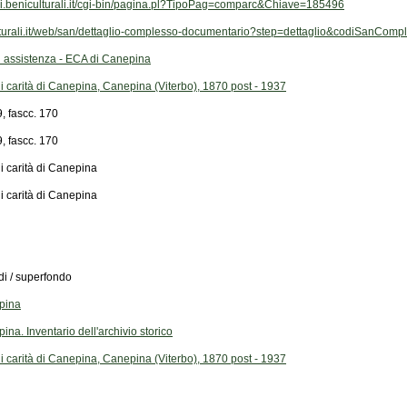
hivi.beniculturali.it/cgi-bin/pagina.pl?TipoPag=comparc&Chiave=185496
ulturali.it/web/san/dettaglio-complesso-documentario?step=dettaglio&codiSanCo
 assistenza - ECA di Canepina
 carità di Canepina, Canepina (Viterbo), 1870 post - 1937
9, fascc. 170
9, fascc. 170
 carità di Canepina
 carità di Canepina
di / superfondo
pina
a. Inventario dell'archivio storico
 carità di Canepina, Canepina (Viterbo), 1870 post - 1937