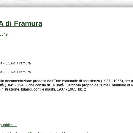
A di Framura
.5549
za - ECA di Framura
za - ECA di Framura
nistrazione, bilanci, conti e mastri, 1937 - 1965, bb. 2
ubblicata