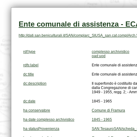
Ente comunale di assistenza - EC
http://dati.san.beniculturali.it/SAN/complarc_SIUSA_san.cat.complArch
rdf:type
complesso archivistico
oad:uod
rdfs:label
Ente comunale di assisten
dc:title
Ente comunale di assisten
dc:description
1949 - 1955, regg. 2; - Ammi
dc:date
1845 - 1965
ha conservatore
Comune di Framura
ha date complesso archivistico
1845 - 1965
ha statusProvenienza
SAN:TesauroSAN/scheda_p