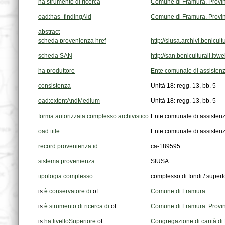
ha strumento di ricerca
Comune di Framura. Provinc
oad:has_findingAid
Comune di Framura. Provinc
abstract
scheda provenienza href
http://siusa.archivi.benic
scheda SAN
http://san.beniculturali.
ha produttore
Ente comunale di assistenz
consistenza
Unità 18: regg. 13, bb. 5
oad:extentAndMedium
Unità 18: regg. 13, bb. 5
forma autorizzata complesso archivistico
Ente comunale di assisten
oad:title
Ente comunale di assisten
record provenienza id
ca-189595
sistema provenienza
SIUSA
tipologia complesso
complesso di fondi / super
is
è conservatore di
of
Comune di Framura
is
è strumento di ricerca di
of
Comune di Framura. Provinc
is
ha livelloSuperiore
of
Congregazione di carità di