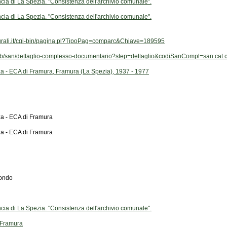
ia di La Spezia. "Consistenza dell'archivio comunale".
ia di La Spezia. "Consistenza dell'archivio comunale".
ulturali.it/cgi-bin/pagina.pl?TipoPag=comparc&Chiave=189595
it/web/san/dettaglio-complesso-documentario?step=dettaglio&codiSanCompl=san.ca
a - ECA di Framura, Framura (La Spezia), 1937 - 1977
za - ECA di Framura
za - ECA di Framura
fondo
ia di La Spezia. "Consistenza dell'archivio comunale".
 Framura