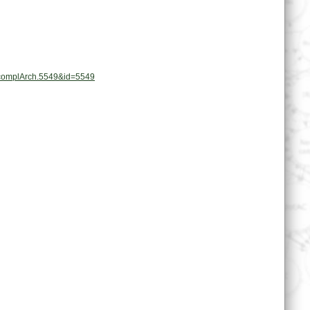
t.complArch.5549&id=5549