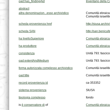
oad:has_findingAid
Inventario della C
abstract
altra denominazion...esso archivistico
Comunità ebraica 
Comunità israelitic
scheda provenienza href
http://siusa.arch
scheda SAN
http://san.benic
ha livelloSuperiore
Comunità ebraica 
ha produttore
Comunità ebraica d
consistenza
Unità 793: fascicol
oad:extentAndMedium
Unità 793: fascicol
forma autorizzata complesso archivistico
Comunità israelitic
oad:title
Comunità israelitic
record provenienza id
ca-353352
sistema provenienza
SIUSA
tipologia complesso
fondo
is
è conservatore di
of
Comunità ebraica 