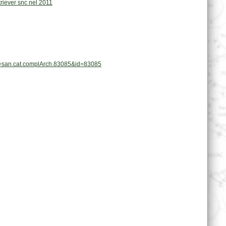
triever snc nel 2011
pl=san.cat.complArch.83085&id=83085