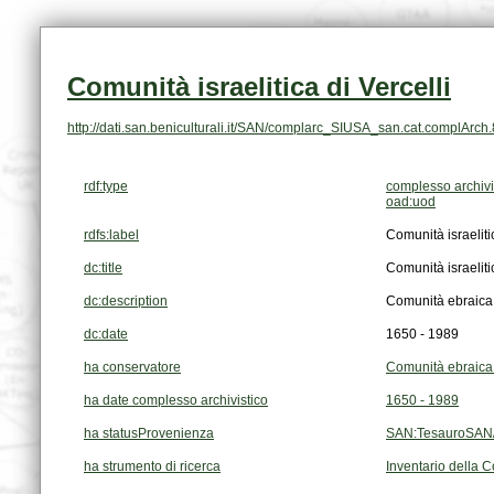
Comunità israelitica di Vercelli
http://dati.san.beniculturali.it/SAN/complarc_SIUSA_san.cat.complArch
rdf:type
complesso archivi
oad:uod
rdfs:label
Comunità israelitic
dc:title
Comunità israelitic
dc:description
Comunità ebraica d
dc:date
1650 - 1989
ha conservatore
Comunità ebraica 
ha date complesso archivistico
1650 - 1989
ha statusProvenienza
SAN:TesauroSAN/
ha strumento di ricerca
Inventario della C