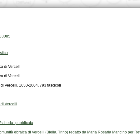
.83085
stico
a di Vercelli
a di Vercelli
i Vercelli, 1650-2004, 793 fascicoli
di Vercelli
scheda_pubblicata
omunità ebraica di Vercelli (Biella, Trino) redatto da Maria Rosaria Mancino per Re