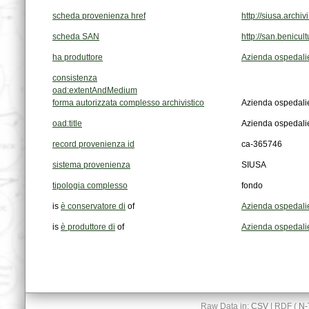
scheda provenienza href
http://siusa.arch
scheda SAN
http://san.benic
ha produttore
Azienda ospedalier
consistenza
oad:extentAndMedium
forma autorizzata complesso archivistico
Azienda ospedalie
oad:title
Azienda ospedalie
record provenienza id
ca-365746
sistema provenienza
SIUSA
tipologia complesso
fondo
is
è conservatore di
of
Azienda ospedalie
is
è produttore di
of
Azienda ospedalier
Raw Data in:
CSV
| RDF (
N-