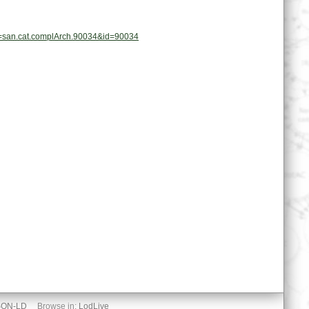
pl=san.cat.complArch.90034&id=90034
SON-LD
Browse in:
LodLive