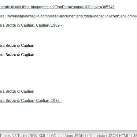
ivi.beniculturali.it/cgi-bin/pagina.pl?TipoPag=comparc&Chiave=365746
ulturali.it/web/san/dettaglio-complesso-documentario?step=dettaglio&codiSanCom
a Brotzu di Cagliari, Cagliari, 1982 -
ra Brotzu di Cagliari
ra Brotzu di Cagliari
ra Brotzu di Cagliari
a Brotzu di Cagliari, Cagliari, 1982 -
Triples
N3/Turtle
JSON
XML
) | OData (
Atom
JSON
) | Microdata (
JSON
HTML
) |
J