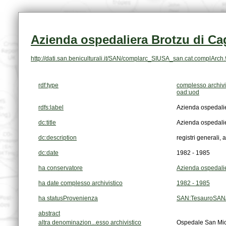
Azienda ospedaliera Brotzu di Cag
http://dati.san.beniculturali.it/SAN/complarc_SIUSA_san.cat.complArch
rdf:type
complesso archivi
oad:uod
rdfs:label
Azienda ospedalie
dc:title
Azienda ospedalie
dc:description
registri generali, 
dc:date
1982 - 1985
ha conservatore
Azienda ospedalie
ha date complesso archivistico
1982 - 1985
ha statusProvenienza
SAN:TesauroSAN/
abstract
altra denominazion...esso archivistico
Ospedale San Mich