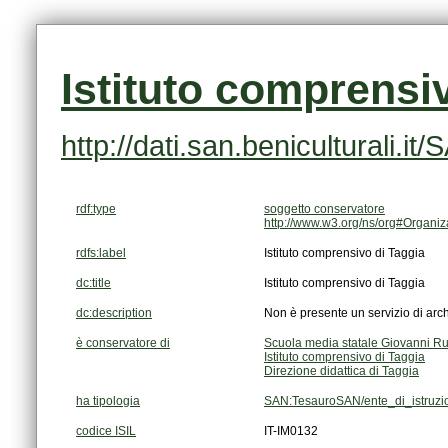
Istituto comprensi
http://dati.san.beniculturali.
rdf:type
soggetto conservatore
http://www.w3.org/ns/org#Organiz
rdfs:label
Istituto comprensivo di Taggia
dc:title
Istituto comprensivo di Taggia
dc:description
Non è presente un servizio di arch
è conservatore di
Scuola media statale Giovanni Ruf
Istituto comprensivo di Taggia
Direzione didattica di Taggia
ha tipologia
SAN:TesauroSAN/ente_di_istruzi
codice ISIL
IT-IM0132