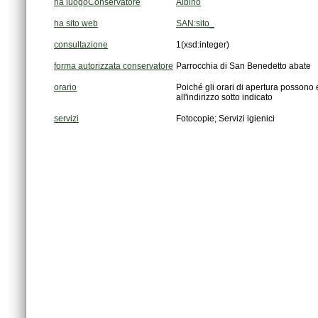
ha luogoConservatore
Albino
ha sito web
SAN:sito_
consultazione
1
(xsd:integer)
forma autorizzata conservatore
Parrocchia di San Benedetto abate
orario
all'indirizzo sotto indicato
servizi
Fotocopie; Servizi igienici