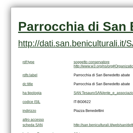
Parrocchia di San 
http://dati.san.beniculturali.
rdf:type
soggetto conservatore
http://www.w3.org/ns/org#Organizati
rdfs:label
Parrocchia di San Benedetto abate
dc:title
Parrocchia di San Benedetto abate
ha tipologia
SAN:TesauroSAN/ente_e_associazion
codice ISIL
IT-BG0622
indirizzo
Piazza Benedettini
altro accesso
scheda SAN
http://san.beniculturali.it/web/san