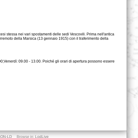
SON-LD
Browse in:
LodLive