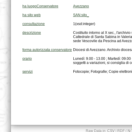
ha luogoConservatore
Avezzano
ha sito web
SAN:sito_
consultazione
1
(xsd:integer)
descrizione
sede Vescovile da Pescina ad Avezzan
forma autorizzata conservatore
Diocesi di Avezzano. Archivio dioces
orario
soggetti a variazioni, si consiglia di c
servizi
Fotocopie; Fotografie; Copie elettronic
Raw Data in:
CSV
| RDF (
N-