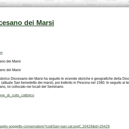
ocesano dei Marsi
on
ano dei Marsi
ano dei Marsi
o, ivi collocato nei locali del Seminario.
e_di_culto_cattolico
/dettaglio-soggetto-conservatore?codiSan=san.cat.sogC.20429&id=20429