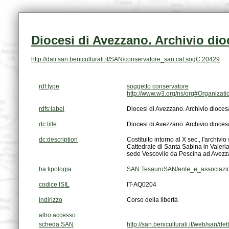
Diocesi di Avezzano. Archivio di
http://dati.san.beniculturali.it/SAN/conservatore_san.cat.sogC.20429
rdf:type
soggetto conservatore
http://www.w3.org/ns/org#Organizati
rdfs:label
Diocesi di Avezzano. Archivio dioces
dc:title
Diocesi di Avezzano. Archivio dioces
dc:description
sede Vescovile da Pescina ad Avezzan
ha tipologia
SAN:TesauroSAN/ente_e_associazion
codice ISIL
IT-AQ0204
indirizzo
Corso della libertà
altro accesso
scheda SAN
http://san.beniculturali.it/web/san