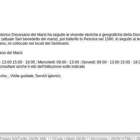
o, ivi collocato nei locali del Seminario.
ano dei Marsi
onsultare anche il sito dell'Istituzione sotto indicato
he; ; Visite guidate; Servizi igienici;
Triples
N3/Turtle
JSON
XML
) | OData (
Atom
JSON
) | Microdata (
JSON
HTML
) |
J