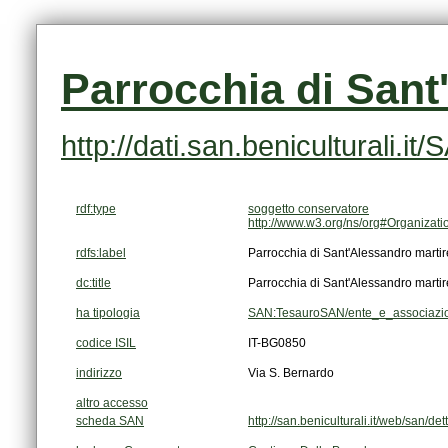
Parrocchia di Sant
http://dati.san.beniculturali.
rdf:type
soggetto conservatore
http://www.w3.org/ns/org#Organizati
rdfs:label
Parrocchia di Sant'Alessandro martir
dc:title
Parrocchia di Sant'Alessandro martir
ha tipologia
SAN:TesauroSAN/ente_e_associazion
codice ISIL
IT-BG0850
indirizzo
Via S. Bernardo
altro accesso
scheda SAN
http://san.beniculturali.it/web/san