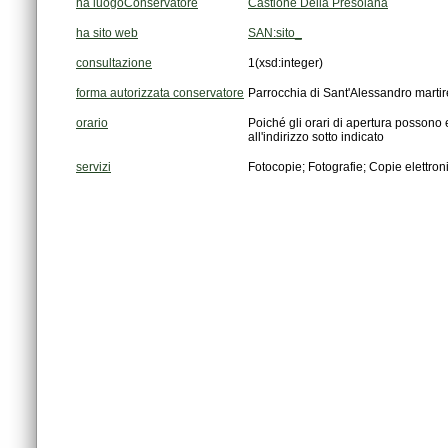
ha luogoConservatore
Castione Della Presolana
ha sito web
SAN:sito_
consultazione
1
(xsd:integer)
forma autorizzata conservatore
Parrocchia di Sant'Alessandro martir
orario
all'indirizzo sotto indicato
servizi
Fotocopie; Fotografie; Copie elettronic