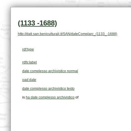
(1133 -1688)
http://dati.san.beniculturali.it/SAN/dateComplarc_(1133_-1688)
rdf:type
rdfs:label
date complesso archivistico normal
oad:date
date complesso archivistico testo
is
ha date complesso archivistico
of