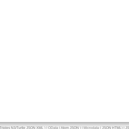
Triples
N3/Turtle
JSON
XML
) | OData (
Atom
JSON
) | Microdata (
JSON
HTML
) |
J