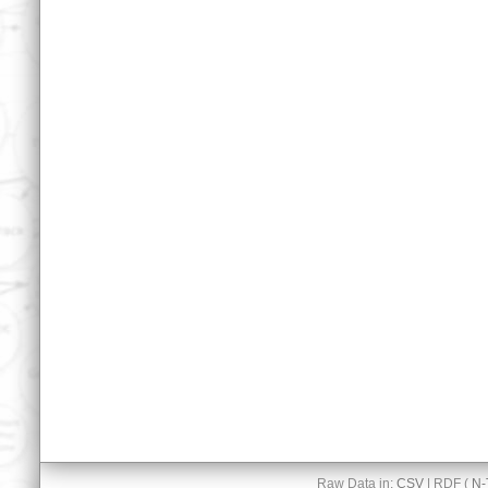
Raw Data in:
CSV
| RDF (
N-