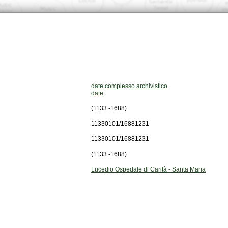
date complesso archivistico
date
(1133 -1688)
11330101/16881231
11330101/16881231
(1133 -1688)
Lucedio Ospedale di Carità - Santa Maria