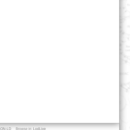
SON-LD
Browse in:
LodLive