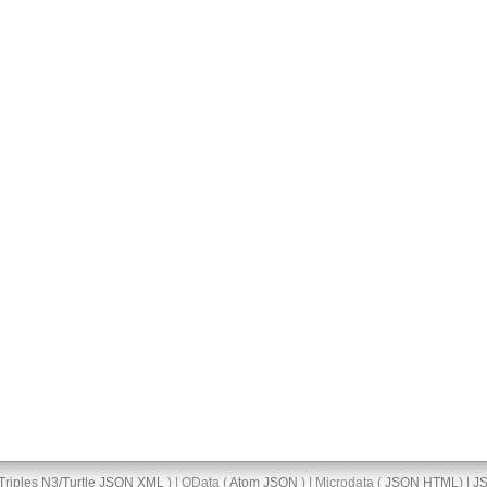
Triples
N3/Turtle
JSON
XML
) | OData (
Atom
JSON
) | Microdata (
JSON
HTML
) |
J