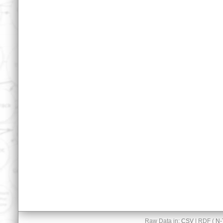
Raw Data in:
CSV
| RDF (
N-