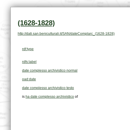
(1628-1828)
http://dati.san.beniculturali.it/SAN/dateComplarc_(1628-1828)
rdf:type
rdfs:label
date complesso archivistico normal
oad:date
date complesso archivistico testo
is
ha date complesso archivistico
of