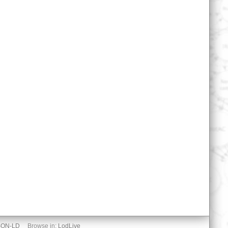
SON-LD
Browse in:
LodLive