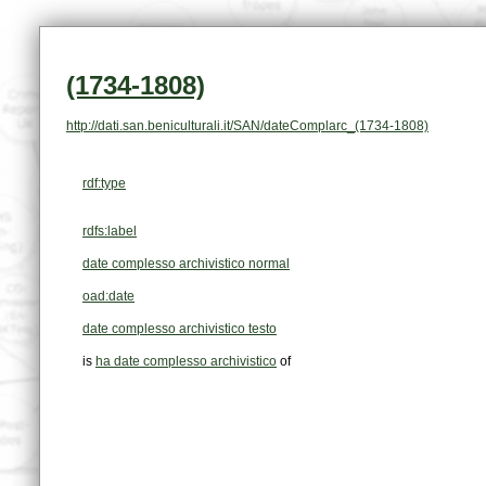
(1734-1808)
http://dati.san.beniculturali.it/SAN/dateComplarc_(1734-1808)
rdf:type
rdfs:label
date complesso archivistico normal
oad:date
date complesso archivistico testo
is
ha date complesso archivistico
of