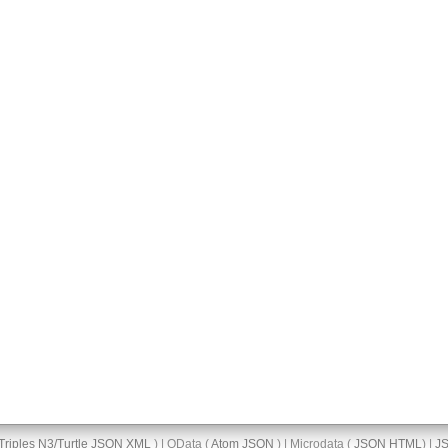
Triples
N3/Turtle
JSON
XML
) | OData (
Atom
JSON
) | Microdata (
JSON
HTML
) |
J