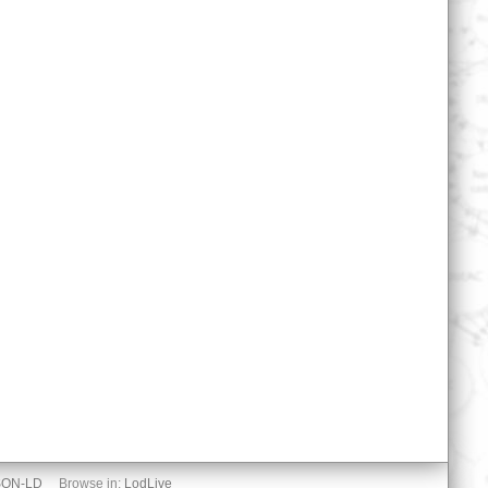
SON-LD
Browse in:
LodLive