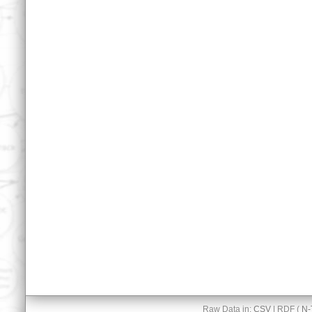
Raw Data in:
CSV
| RDF (
N-