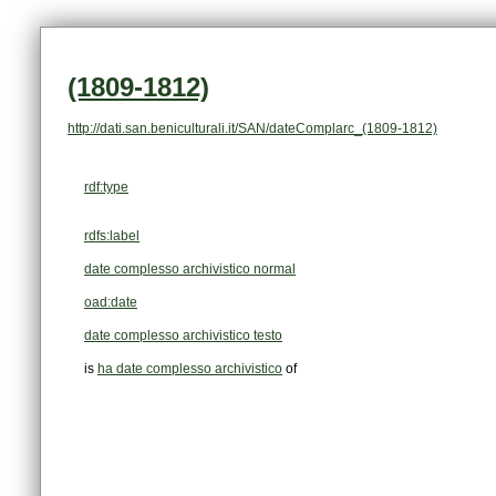
(1809-1812)
http://dati.san.beniculturali.it/SAN/dateComplarc_(1809-1812)
rdf:type
rdfs:label
date complesso archivistico normal
oad:date
date complesso archivistico testo
is
ha date complesso archivistico
of