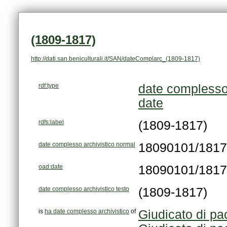
(1809-1817)
http://dati.san.beniculturali.it/SAN/dateComplarc_(1809-1817)
rdf:type
date complesso 
date
rdfs:label
(1809-1817)
date complesso archivistico normal
18090101/181
oad:date
18090101/181
date complesso archivistico testo
(1809-1817)
is
ha date complesso archivistico
of
Giudicato di pa