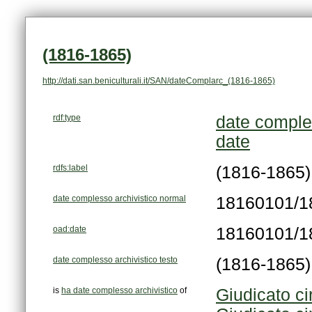
(1816-1865)
http://dati.san.beniculturali.it/SAN/dateComplarc_(1816-1865)
rdf:type
date comple
date
rdfs:label
(1816-1865)
date complesso archivistico normal
18160101/1
oad:date
18160101/1
date complesso archivistico testo
(1816-1865)
is
ha date complesso archivistico
of
Giudicato ci