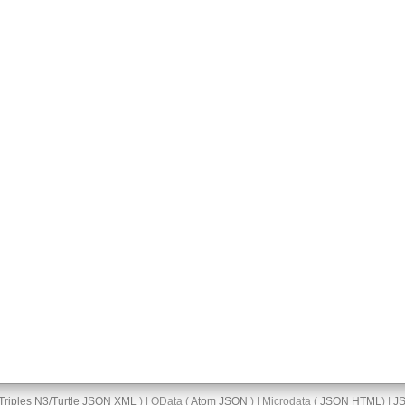
Triples
N3/Turtle
JSON
XML
) | OData (
Atom
JSON
) | Microdata (
JSON
HTML
) |
J