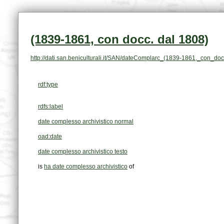
(1839-1861, con docc. dal 1808)
http://dati.san.beniculturali.it/SAN/dateComplarc_(1839-1861,_con_do
rdf:type
rdfs:label
date complesso archivistico normal
oad:date
date complesso archivistico testo
is
ha date complesso archivistico
of