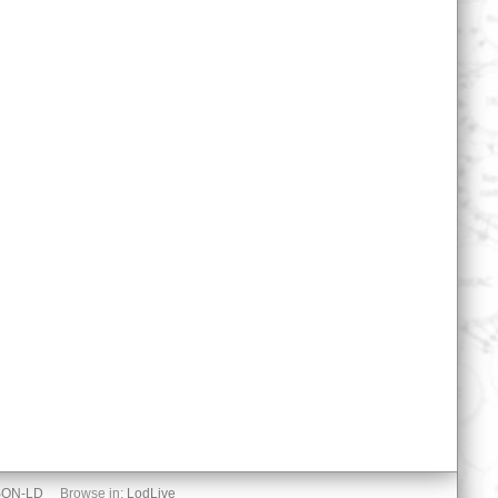
SON-LD
Browse in:
LodLive