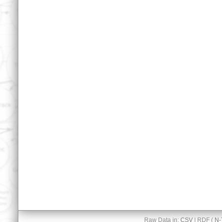
Raw Data in:
CSV
| RDF (
N-