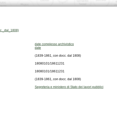
cc._dal_1808)
date complesso archivistico
date
(1839-1861, con docc. dal 1808)
18080101/18611231
18080101/18611231
(1839-1861, con docc. dal 1808)
Segreteria e ministero di Stato dei lavori pubblici