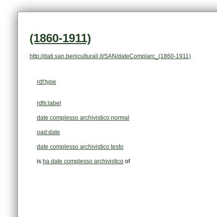
(1860-1911)
http://dati.san.beniculturali.it/SAN/dateComplarc_(1860-1911)
rdf:type
rdfs:label
date complesso archivistico normal
oad:date
date complesso archivistico testo
is
ha date complesso archivistico
of