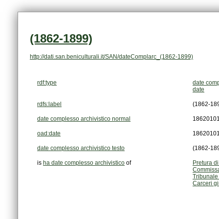
(1862-1899)
http://dati.san.beniculturali.it/SAN/dateComplarc_(1862-1899)
rdf:type
date comp
date
rdfs:label
(1862-18
date complesso archivistico normal
1862010
oad:date
1862010
date complesso archivistico testo
(1862-18
is
ha date complesso archivistico
of
Pretura d
Commissar
Tribunale
Carceri gi