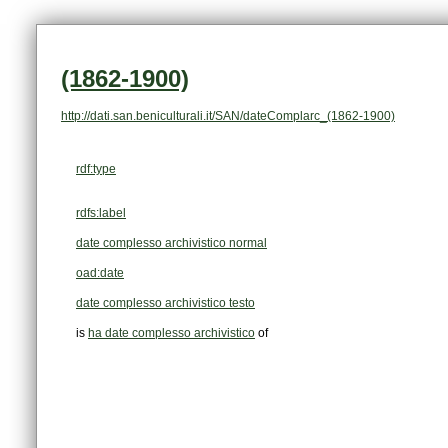
(1862-1900)
http://dati.san.beniculturali.it/SAN/dateComplarc_(1862-1900)
rdf:type
rdfs:label
date complesso archivistico normal
oad:date
date complesso archivistico testo
is
ha date complesso archivistico
of