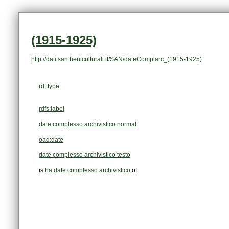
(1915-1925)
http://dati.san.beniculturali.it/SAN/dateComplarc_(1915-1925)
rdf:type
rdfs:label
date complesso archivistico normal
oad:date
date complesso archivistico testo
is
ha date complesso archivistico
of