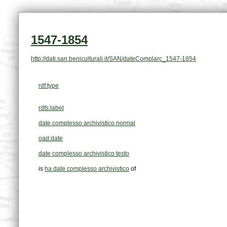
1547-1854
http://dati.san.beniculturali.it/SAN/dateComplarc_1547-1854
rdf:type
rdfs:label
date complesso archivistico normal
oad:date
date complesso archivistico testo
is
ha date complesso archivistico
of