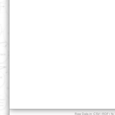
Raw Data in:
CSV
| RDF (
N-