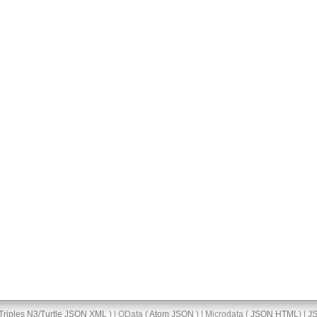
Triples
N3/Turtle
JSON
XML
) | OData (
Atom
JSON
) | Microdata (
JSON
HTML
) |
J