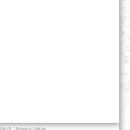
SON-LD
Browse in:
LodLive