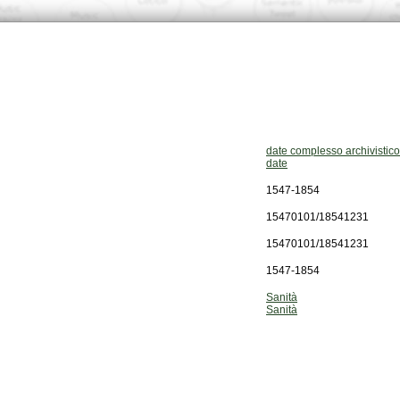
date complesso archivistico
date
1547-1854
15470101/18541231
15470101/18541231
1547-1854
Sanità
Sanità