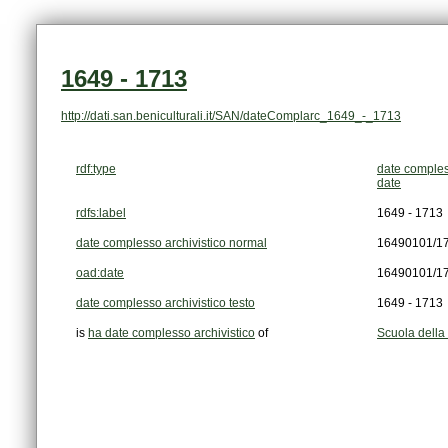
1649 - 1713
http://dati.san.beniculturali.it/SAN/dateComplarc_1649_-_1713
rdf:type
date comples
date
rdfs:label
1649 - 1713
date complesso archivistico normal
16490101/1
oad:date
16490101/1
date complesso archivistico testo
1649 - 1713
is
ha date complesso archivistico
of
Scuola della