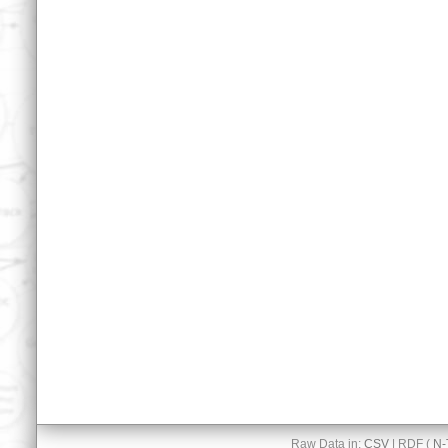
Raw Data in:
CSV
| RDF (
N-