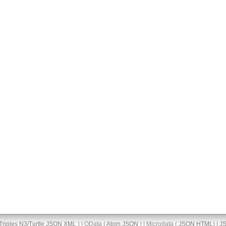
Triples
N3/Turtle
JSON
XML
) | OData (
Atom
JSON
) | Microdata (
JSON
HTML
) |
J