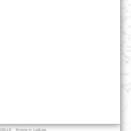
SON-LD
Browse in:
LodLive