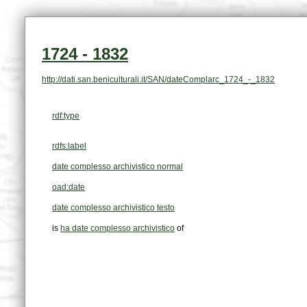
1724 - 1832
http://dati.san.beniculturali.it/SAN/dateComplarc_1724_-_1832
rdf:type
rdfs:label
date complesso archivistico normal
oad:date
date complesso archivistico testo
is
ha date complesso archivistico
of