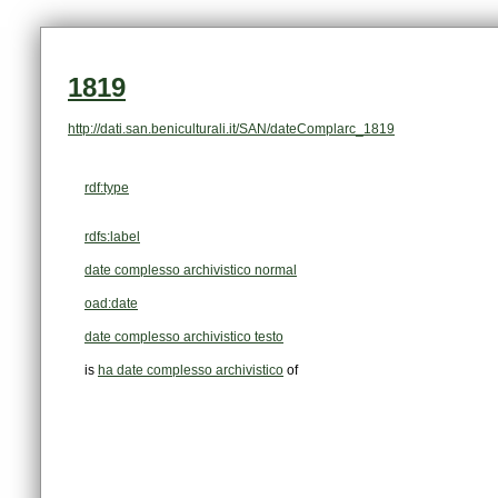
1819
http://dati.san.beniculturali.it/SAN/dateComplarc_1819
rdf:type
rdfs:label
date complesso archivistico normal
oad:date
date complesso archivistico testo
is
ha date complesso archivistico
of