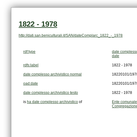
1822 - 1978
http://dati.san.beniculturali.it/SAN/dateComplarc_1822_-_1978
rdf:type
date complesso
date
rdfs:label
1822 - 1978
date complesso archivistico normal
18220101/197
oad:date
18220101/197
date complesso archivistico testo
1822 - 1978
is
ha date complesso archivistico
of
Ente comunale 
Congregazione 