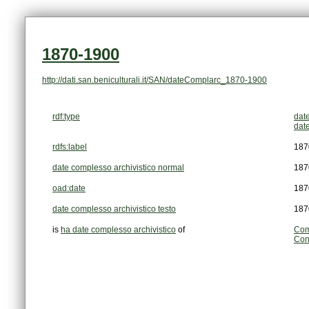
1870-1900
http://dati.san.beniculturali.it/SAN/dateComplarc_1870-1900
rdf:type
dat
dat
rdfs:label
187
date complesso archivistico normal
187
oad:date
187
date complesso archivistico testo
187
is
ha date complesso archivistico
of
Comm
Con