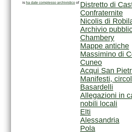
is
ha date complesso archivistico
of
Confraternite
Nicolis di Robil
Archivio pubblic
Chambery
Mappe antiche
Massimino di 
Cuneo
Acqui San Piet
Manifesti, circol
Basardelli
nobili locali
Elti
Alessandria
Pola