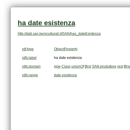
ha date esistenza
http://dati.san.beniculturali.it/SAN/has_dateEsistenza
rdf:type
ObjectProperty
rdfs:label
ha date esistenza
rdfs:domain
type
Class
unionOf
[
first
SAN:produttore
rest
[
firs
rdfs:range
date esistenza