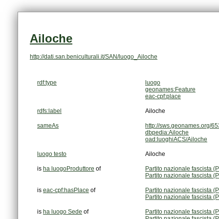
Ailoche
http://dati.san.beniculturali.it/SAN/luogo_Ailoche
rdf:type
luogo
geonames:Feature
eac-cpf:place
rdfs:label
Ailoche
sameAs
http://sws.geonames.org/6
dbpedia:Ailoche
oad:luoghiACS/Ailoche
luogo testo
Ailoche
is
ha luogoProduttore
of
Partito nazionale fascista (
Partito nazionale fascista (
is
eac-cpf:hasPlace
of
Partito nazionale fascista (
Partito nazionale fascista (
is
ha luogo Sede
of
Partito nazionale fascista (
Partito nazionale fascista (