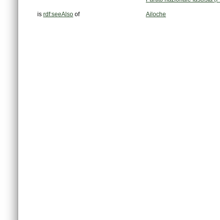
is
rdf:seeAlso
of
Ailoche