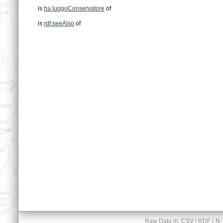
is
ha luogoConservatore
of
is
rdf:seeAlso
of
Raw Data in:
CSV
| RDF (
N-