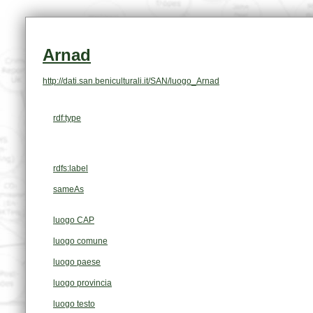
Arnad
http://dati.san.beniculturali.it/SAN/luogo_Arnad
rdf:type
rdfs:label
sameAs
luogo CAP
luogo comune
luogo paese
luogo provincia
luogo testo