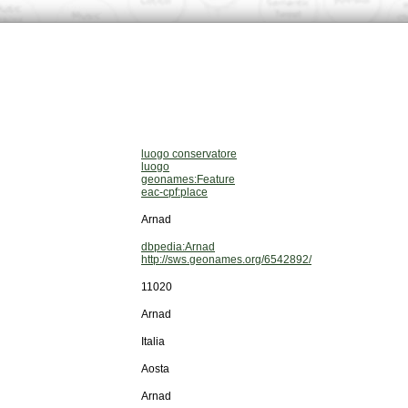
luogo conservatore
luogo
geonames:Feature
eac-cpf:place
Arnad
dbpedia:Arnad
http://sws.geonames.org/6542892/
11020
Arnad
Italia
Aosta
Arnad