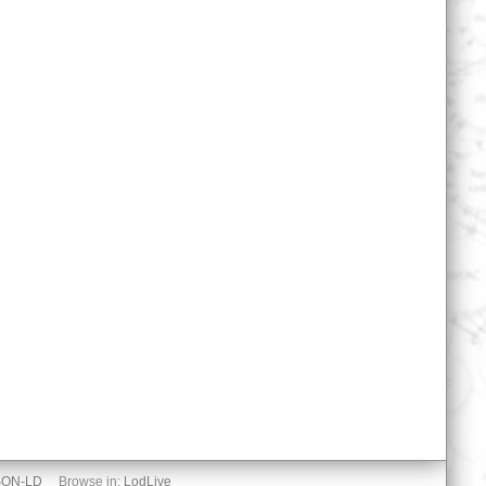
SON-LD
Browse in:
LodLive