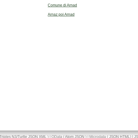
Comune di Arnad
Arnaz poi Arnad
Triples
N3/Turtle
JSON
XML
) | OData (
Atom
JSON
) | Microdata (
JSON
HTML
) |
J