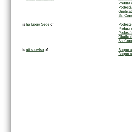
Pretura 
Podestà 
Giudicat
Ss. Con
is
ha luogo Sede
of
Podester
Pretura 
Podestà 
Giudicat
Ss. Con
is
rdf:seeAlso
of
Bagno a
Bagno a