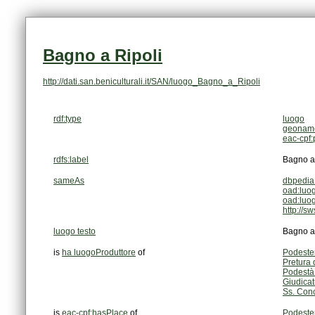
Bagno a Ripoli
http://dati.san.beniculturali.it/SAN/luogo_Bagno_a_Ripoli
rdf:type
luogo
geoname
eac-cpf:
rdfs:label
Bagno a
sameAs
dbpedia
oad:luo
oad:luo
http://
luogo testo
Bagno a
is
ha luogoProduttore
of
Podester
Pretura 
Podestà 
Giudicat
Ss. Con
is
eac-cpf:hasPlace
of
Podester