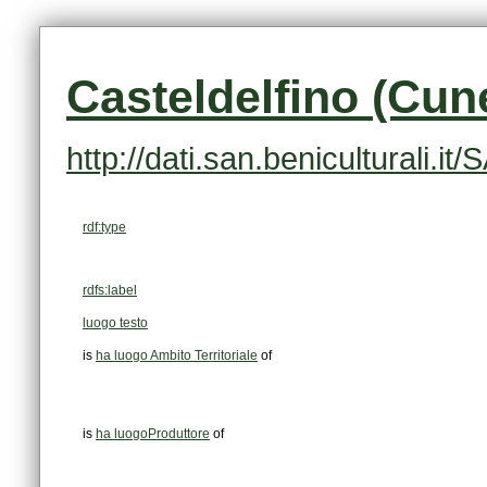
Casteldelfino (Cun
http://dati.san.beniculturali.
rdf:type
rdfs:label
luogo testo
is
ha luogo Ambito Territoriale
of
is
ha luogoProduttore
of