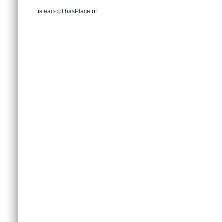
is
eac-cpf:hasPlace
of