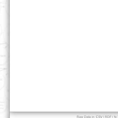
Raw Data in:
CSV
| RDF (
N-