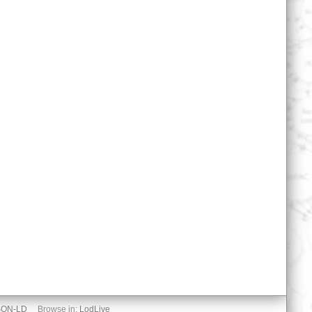
SON-LD
Browse in:
LodLive