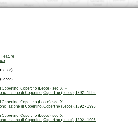
:Feature
ace
 (Lecce)
 (Lecce)
Copertino, Copertino (Lecce), sec. XII -
 conciliazione di Copertino, Copertino (Lecce), 1892 - 1995
Copertino, Copertino (Lecce), sec. XII -
 conciliazione di Copertino, Copertino (Lecce), 1892 - 1995
Copertino, Copertino (Lecce), sec. XII -
 conciliazione di Copertino, Copertino (Lecce), 1892 - 1995