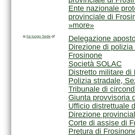
provinciale di Fro
»more»
is
ha luogo Sede
of
Delegazione aposto
Frosinone
Società SOLAC
Distretto militare d
Polizia stradale, S
Tribunale di circond
Giunta provvisoria 
Ufficio distrettuale
Direzione provincia
Corte di assise di 
Pretura di Frosinon