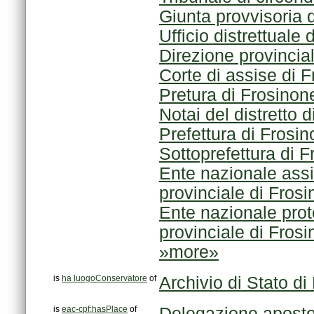
Giunta provvisoria 
Ufficio distrettuale
Direzione provincia
Corte di assise di 
Pretura di Frosinon
Notai del distretto 
Prefettura di Frosi
Sottoprefettura di 
provinciale di Fros
provinciale di Fro
»more»
is
ha luogoConservatore
of
Archivio di Stato di
is
eac-cpf:hasPlace
of
Delegazione aposto