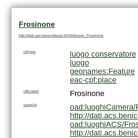
Frosinone
http://dati.san.beniculturali.it/SAN/luogo_Frosinone
rdf:type
luogo conservatore
luogo
geonames:Feature
eac-cpf:place
rdfs:label
Frosinone
sameAs
oad:luoghiCamera/
http://dati.acs.ben
oad:luoghiACS/Fro
http://dati.acs.beni