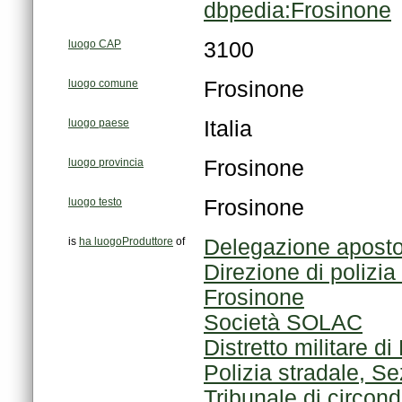
dbpedia:Frosinone
luogo CAP
3100
luogo comune
Frosinone
luogo paese
Italia
luogo provincia
Frosinone
luogo testo
Frosinone
is
ha luogoProduttore
of
Delegazione aposto
Frosinone
Società SOLAC
Distretto militare d
Polizia stradale, S
Tribunale di circond