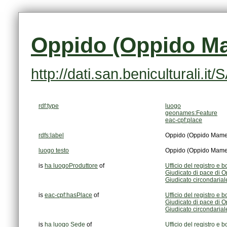
Oppido (Oppido Ma
http://dati.san.beniculturali
rdf:type
luogo
geonames:Feature
eac-cpf:place
rdfs:label
Oppido (Oppido Mamer
luogo testo
Oppido (Oppido Mamer
is
ha luogoProduttore
of
Ufficio del registro e
Giudicato di pace di 
Giudicato circondaria
is
eac-cpf:hasPlace
of
Ufficio del registro e
Giudicato di pace di 
Giudicato circondaria
is
ha luogo Sede
of
Ufficio del registro e