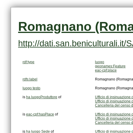
Romagnano (Roma
http://dati.san.benicultural
rdf:type
luogo
geonames:Feature
eac-cpf:place
rdfs:label
Romagnano (Romagnan
luogo testo
Romagnano (Romagnan
is
ha luogoProduttore
of
Ufficio di insinuazio
Ufficio di insinuazio
Cancelleria del censo
is
eac-cpf:hasPlace
of
Ufficio di insinuazio
Ufficio di insinuazio
Cancelleria del censo
is
ha luogo Sede
of
Ufficio di insinuazio