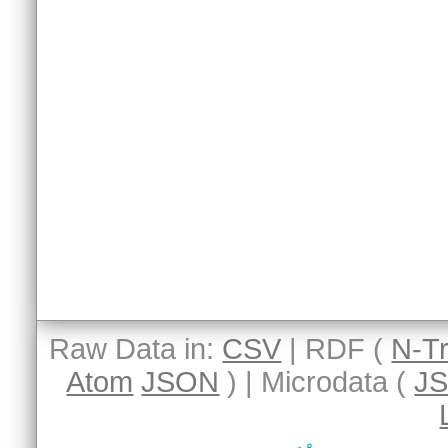
Raw Data in:
CSV
| RDF (
N-Tr
Atom
JSON
) | Microdata (
J