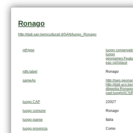
Ronago
http://dati.san.beniculturali.it/SAN/luogo_Ronago
rdf:type
luogo conservat
luogo
geonames:Featu
eac-cpf:place
rdfs:label
Ronago
sameAs
http://sws.geon
http://dati.acs.
dbpedia:Ronago
oad:luoghiACS/
luogo CAP
22027
luogo comune
Ronago
luogo paese
Italia
luogo provincia
Como