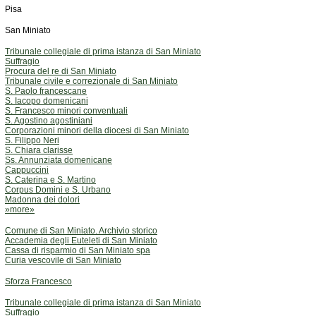
Pisa
San Miniato
Tribunale collegiale di prima istanza di San Miniato
Suffragio
Procura del re di San Miniato
Tribunale civile e correzionale di San Miniato
S. Paolo francescane
S. Iacopo domenicani
S. Francesco minori conventuali
S. Agostino agostiniani
Corporazioni minori della diocesi di San Miniato
S. Filippo Neri
S. Chiara clarisse
Ss. Annunziata domenicane
Cappuccini
S. Caterina e S. Martino
Corpus Domini e S. Urbano
Madonna dei dolori
»more»
Comune di San Miniato. Archivio storico
Accademia degli Euteleti di San Miniato
Cassa di risparmio di San Miniato spa
Curia vescovile di San Miniato
Sforza Francesco
Tribunale collegiale di prima istanza di San Miniato
Suffragio