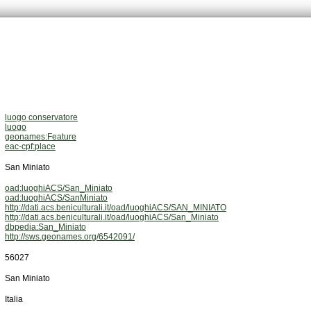
luogo conservatore
luogo
geonames:Feature
eac-cpf:place
San Miniato
oad:luoghiACS/San_Miniato
oad:luoghiACS/SanMiniato
http://dati.acs.beniculturali.it/oad/luoghiACS/SAN_MINIATO
http://dati.acs.beniculturali.it/oad/luoghiACS/San_Miniato
dbpedia:San_Miniato
http://sws.geonames.org/6542091/
56027
San Miniato
Italia