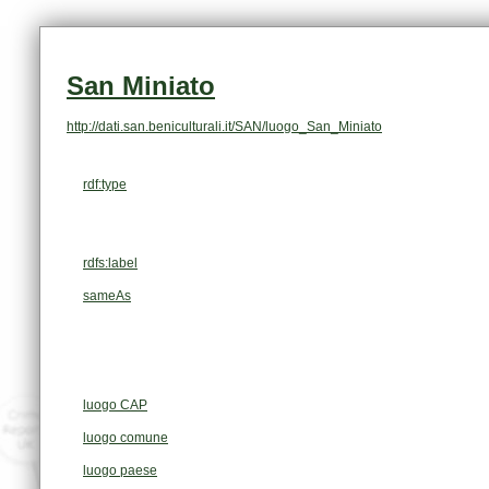
San Miniato
http://dati.san.beniculturali.it/SAN/luogo_San_Miniato
rdf:type
rdfs:label
sameAs
luogo CAP
luogo comune
luogo paese