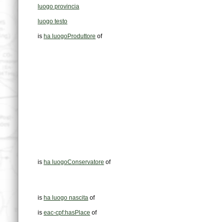
luogo provincia
luogo testo
is
ha luogoProduttore
of
is
ha luogoConservatore
of
is
ha luogo nascita
of
is
eac-cpf:hasPlace
of