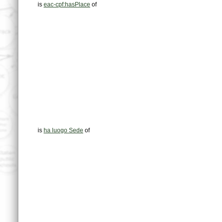
is
eac-cpf:hasPlace
of
is
ha luogo Sede
of