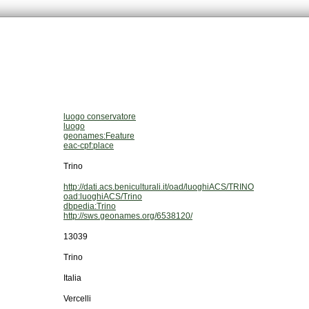
luogo conservatore
luogo
geonames:Feature
eac-cpf:place
Trino
http://dati.acs.beniculturali.it/oad/luoghiACS/TRINO
oad:luoghiACS/Trino
dbpedia:Trino
http://sws.geonames.org/6538120/
13039
Trino
Italia
Vercelli