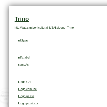
Trino
http://dati.san.beniculturali.it/SAN/luogo_Trino
rdf:type
rdfs:label
sameAs
luogo CAP
luogo comune
luogo paese
luogo provincia