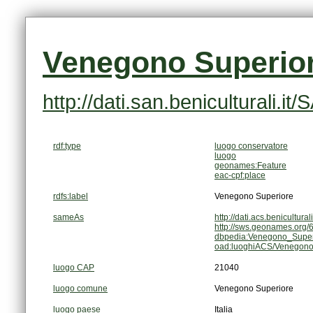
Venegono Superio
http://dati.san.beniculturali
rdf:type
luogo conservatore
luogo
geonames:Feature
eac-cpf:place
rdfs:label
Venegono Superiore
sameAs
http://dati.acs.benicul
http://sws.geonames.org/
dbpedia:Venegono_Super
oad:luoghiACS/Venegono
luogo CAP
21040
luogo comune
Venegono Superiore
luogo paese
Italia