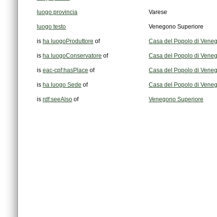
luogo provincia
Varese
luogo testo
Venegono Superiore
is
ha luogoProduttore
of
Casa del Popolo di Veneg
is
ha luogoConservatore
of
Casa del Popolo di Veneg
is
eac-cpf:hasPlace
of
Casa del Popolo di Veneg
is
ha luogo Sede
of
Casa del Popolo di Veneg
is
rdf:seeAlso
of
Venegono Superiore