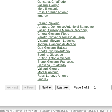
Gensana, Chiaffredo
Vallauri, Giorgio
Morelli, Antonio
Rossi Lorenzo Antonio
»more»
Reineri, Saverio
Arnaudo, Domenico Antonio di Sampeyre
Fassin, Giuseppe Maria di Racconigi
Chiera, Giovanni Pietro
Perotto, Giovanni Tomaso di Barge
Viscardi, Giovanni Lodovico
Tortone, Giacomo di Marene
Gay, Giovanni Battista
Ribotta, Giorgio Antonio
Sperino, Giuseppe
Ruffino, Antonio Michele
Bruno, Giovanni Francesco
Gensana, Chiaffredo
Vallauri, Giorgio
Morelli, Antonio
Rossi Lorenzo Antonio
»more»
◂◂ First
◂ Prev
Next ▸
Last ▸▸
Page 1 of 2
Triples
N3/Turtle
JSON
XML
) | OData (
Atom
JSON
) | Microdata (
JSON
HTML
) |
J