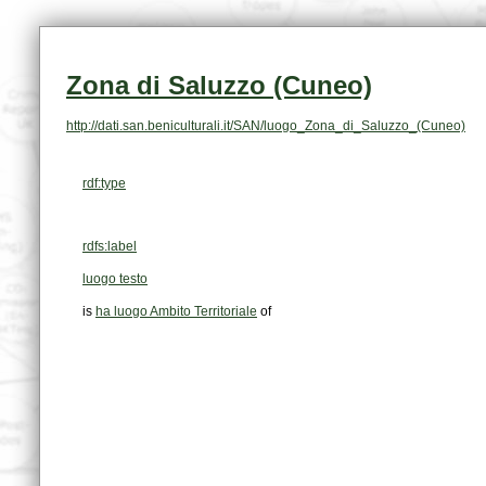
Zona di Saluzzo (Cuneo)
http://dati.san.beniculturali.it/SAN/luogo_Zona_di_Saluzzo_(Cuneo)
rdf:type
rdfs:label
luogo testo
is
ha luogo Ambito Territoriale
of