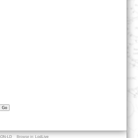
Go
SON-LD
Browse in:
LodLive