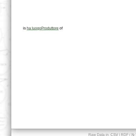
is
ha luogoProduttore
of
Raw Data in:
CSV
| RDF (
N-