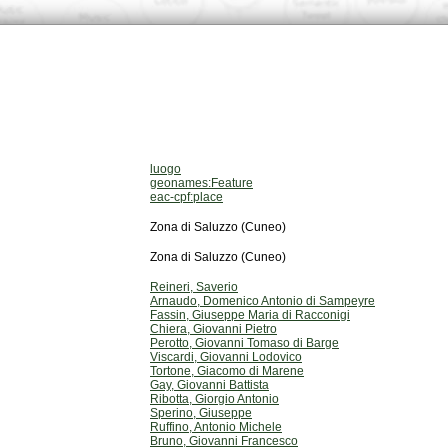
luogo
geonames:Feature
eac-cpf:place
Zona di Saluzzo (Cuneo)
Zona di Saluzzo (Cuneo)
Reineri, Saverio
Arnaudo, Domenico Antonio di Sampeyre
Fassin, Giuseppe Maria di Racconigi
Chiera, Giovanni Pietro
Perotto, Giovanni Tomaso di Barge
Viscardi, Giovanni Lodovico
Tortone, Giacomo di Marene
Gay, Giovanni Battista
Ribotta, Giorgio Antonio
Sperino, Giuseppe
Ruffino, Antonio Michele
Bruno, Giovanni Francesco