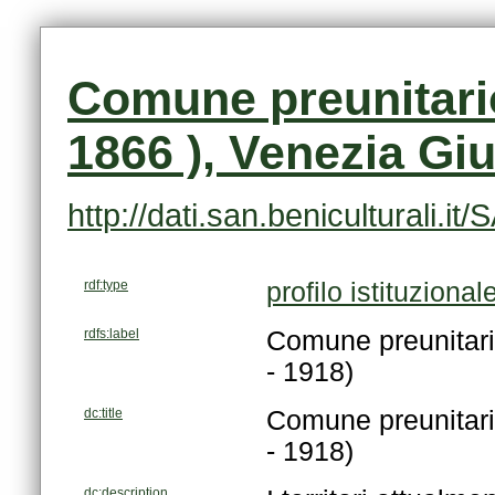
1866 ), Venezia Giul
http://dati.san.beniculturali.
rdf:type
profilo istituzional
rdfs:label
- 1918)
dc:title
- 1918)
dc:description