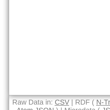
Raw Data in:
CSV
| RDF (
N-Tr