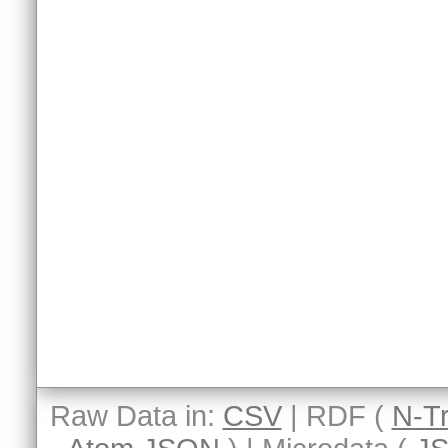
Raw Data in:
CSV
| RDF (
N-Tr