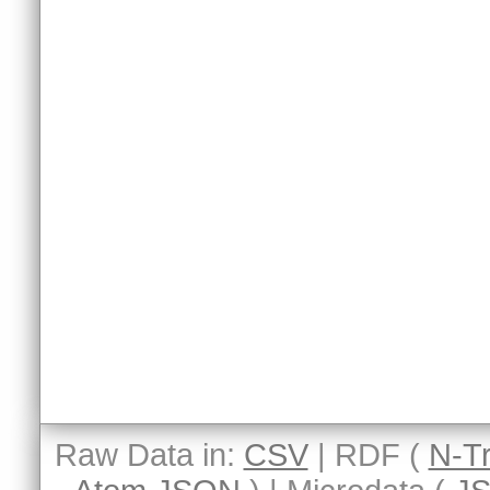
Raw Data in:
CSV
| RDF (
N-Tr