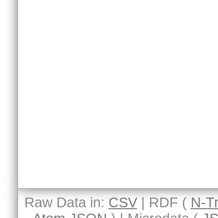
Raw Data in:
CSV
| RDF (
N-Tr