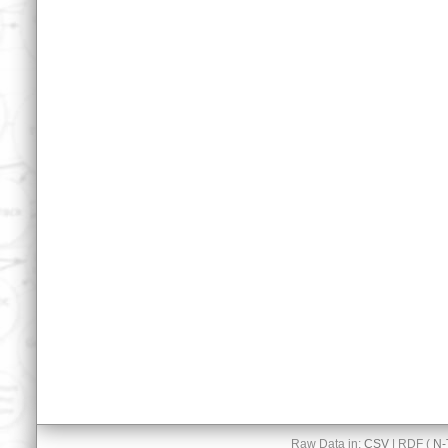
Raw Data in:
CSV
| RDF (
N-