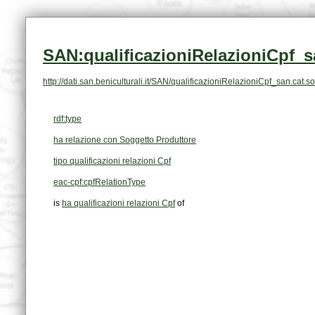
SAN:qualificazioniRelazioniCpf_s
http://dati.san.beniculturali.it/SAN/qualificazioniRelazioniCpf_san.ca
rdf:type
ha relazione con Soggetto Produttore
tipo qualificazioni relazioni Cpf
eac-cpf:cpfRelationType
is
ha qualificazioni relazioni Cpf
of