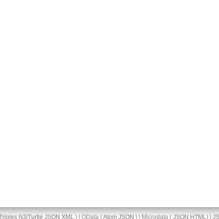
Triples
N3/Turtle
JSON
XML
) | OData (
Atom
JSON
) | Microdata (
JSON
HTML
) |
J