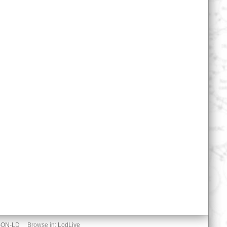
SON-LD
Browse in:
LodLive