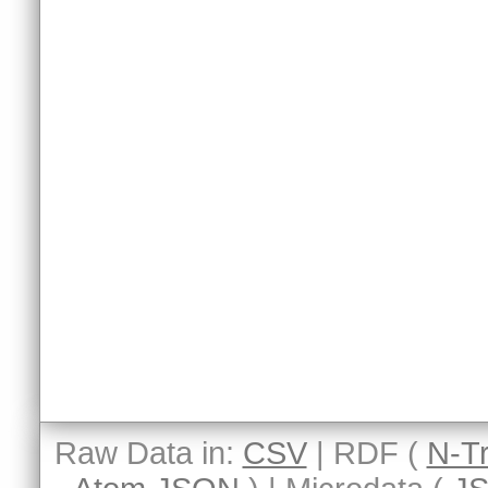
Raw Data in:
CSV
| RDF (
N-Tr