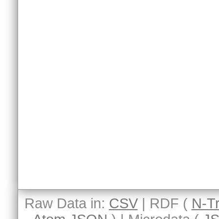
Raw Data in:
CSV
| RDF (
N-Tr