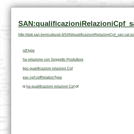
SAN:qualificazioniRelazioniCpf_s
http://dati.san.beniculturali.it/SAN/qualificazioniRelazioniCpf_san.ca
rdf:type
ha relazione con Soggetto Produttore
tipo qualificazioni relazioni Cpf
eac-cpf:cpfRelationType
is
ha qualificazioni relazioni Cpf
of