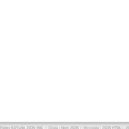
Triples
N3/Turtle
JSON
XML
) | OData (
Atom
JSON
) | Microdata (
JSON
HTML
) |
J