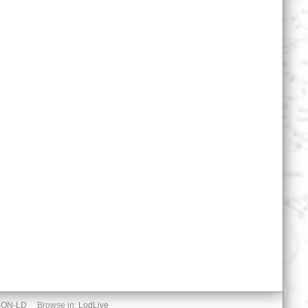
SON-LD
Browse in:
LodLive