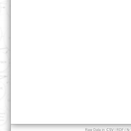
Raw Data in:
CSV
| RDF (
N-