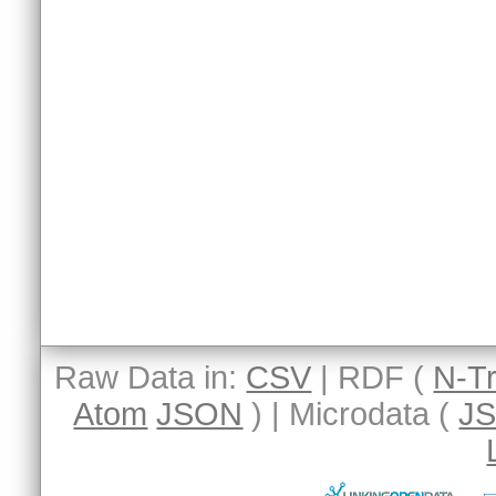
Raw Data in:
CSV
| RDF (
N-Tr
Atom
JSON
) | Microdata (
J